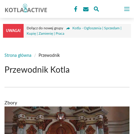
Przejdź
M
do
treści
Dołącz do nowej grupy
Kotla - Ogłoszenia | Sprzedam |
UWAGA!
Kupię | Zamienię | Praca
Strona główna
/
Przewodnik
Przewodnik Kotla
Zbory