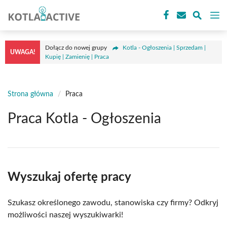
Przejdź
M
do
treści
Dołącz do nowej grupy
Kotla - Ogłoszenia | Sprzedam |
UWAGA!
Kupię | Zamienię | Praca
Strona główna
/
Praca
Praca Kotla - Ogłoszenia
Wyszukaj ofertę pracy
Szukasz określonego zawodu, stanowiska czy firmy? Odkryj
możliwości naszej wyszukiwarki!