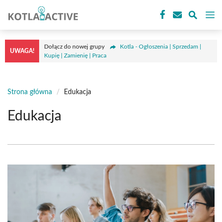
Przejdź
M
do
treści
Dołącz do nowej grupy
Kotla - Ogłoszenia | Sprzedam |
UWAGA!
Kupię | Zamienię | Praca
Strona główna
/
Edukacja
Edukacja