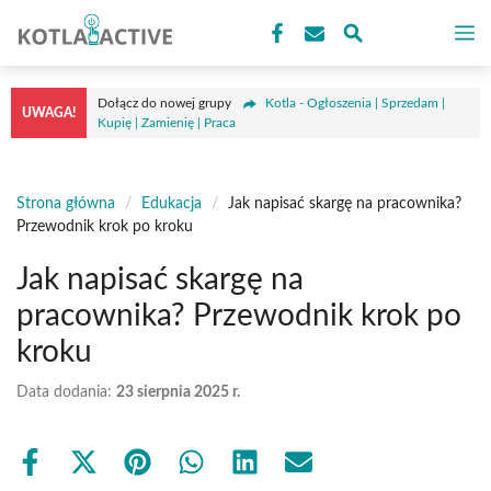
Przejdź
M
do
treści
Dołącz do nowej grupy
Kotla - Ogłoszenia | Sprzedam |
UWAGA!
Kupię | Zamienię | Praca
Strona główna
/
Edukacja
/
Jak napisać skargę na pracownika?
Przewodnik krok po kroku
Jak napisać skargę na
pracownika? Przewodnik krok po
kroku
Data dodania:
23 sierpnia 2025 r.
Share
Share
Share
Share
Share
Share
on
on
on
on
on
on