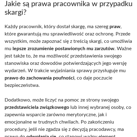
Jakie są prawa pracownika w przypadku
skargi?
Każdy pracownik, który dostał skargę, ma szereg
praw
,
które gwarantują mu sprawiedliwość oraz ochronę. Przede
wszystkim, może zapoznać się z treścią skargi, co umożliwia
mu
lepsze zrozumienie postawionych mu zarzutów
. Ważne
jest także to, że ma możliwość przedstawienia swojego
stanowiska oraz dowodów potwierdzających jego wersję
wydarzeń. W trakcie wyjaśniania sprawy przysługuje mu
prawo do zachowania poufności
, co daje poczucie
bezpieczeństwa.
Dodatkowo, może liczyć na pomoc ze strony swojego
przedstawiciela związkowego
lub innej wybranej osoby, co
zapewnia wsparcie zarówno merytoryczne, jak i
emocjonalne w trudnych chwilach. Po zakończeniu
procedury, jeśli nie zgadza się z decyzją pracodawcy, ma
prawo do
odwołania się
, co stanowi ważny element