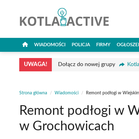
Przejdź
do
treści
WIADOMOŚCI
POLICJA
FIRMY
OGŁOSZE
UWAGA!
Dołącz do nowej grupy
Kotl
Strona główna
/
Wiadomości
/
Remont podłogi w Wiejski
Remont podłogi w W
w Grochowicach