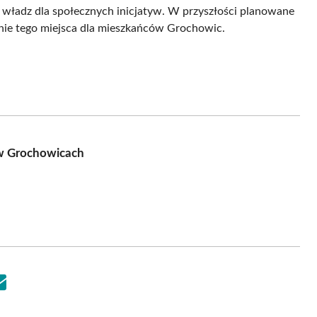
 władz dla społecznych inicjatyw. W przyszłości planowane
ienie tego miejsca dla mieszkańców Grochowic.
w Grochowicach
Share
on
Email