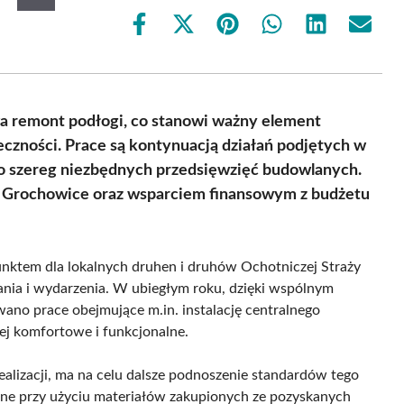
Share
Share
Share
Share
Share
Share
on
on
on
on
on
on
Facebook
X
Pinterest
WhatsApp
LinkedIn
Email
(Twitter)
 remont podłogi, co stanowi ważny element
eczności. Prace są kontynuacją działań podjętych w
no szereg niezbędnych przedsięwzięć budowlanych.
P Grochowice oraz wsparciem finansowym z budżetu
nktem dla lokalnych druhen i druhów Ochotniczej Straży
kania i wydarzenia. W ubiegłym roku, dzięki wspólnym
ano prace obejmujące m.in. instalację centralnego
iej komfortowe i funkcjonalne.
realizacji, ma na celu dalsze podnoszenie standardów tego
zone przy użyciu materiałów zakupionych ze pozyskanych