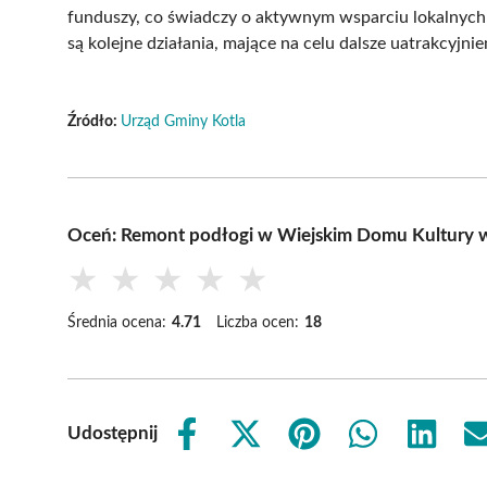
funduszy, co świadczy o aktywnym wsparciu lokalnych
są kolejne działania, mające na celu dalsze uatrakcyjn
Źródło:
Urząd Gminy Kotla
Oceń: Remont podłogi w Wiejskim Domu Kultury 
★
★
★
★
★
Średnia ocena:
4.71
Liczba ocen:
18
Udostępnij
Share
Share
Share
Share
Share
on
on
on
on
on
Facebook
X
Pinterest
WhatsApp
LinkedIn