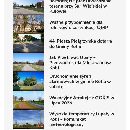
Rozpoczęcie prac utwardzania
terenu przy Sali Wiejskiej w
Kulowie
Ważne przypomnienie dla
rolników o certyfikacji QMP
44. Piesza Pielgrzymka dotarła
do Gminy Kotla
Jak Przetrwać Upały –
Przewodnik dla Mieszkańców
Kotli
Uruchomienie syren
alarmowych w gminie Kotla w
sobotę
Wakacyjne Atrakcje z GOKiS w
Lipcu 2026
Wysokie temperatury i upały w
Kotli – komunikat
meteorologiczny