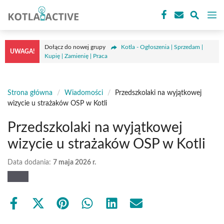
Przejdź
M
do
treści
Dołącz do nowej grupy
Kotla - Ogłoszenia | Sprzedam |
UWAGA!
Kupię | Zamienię | Praca
Strona główna
/
Wiadomości
/
Przedszkolaki na wyjątkowej
wizycie u strażaków OSP w Kotli
Przedszkolaki na wyjątkowej
wizycie u strażaków OSP w Kotli
Data dodania:
7 maja 2026 r.
Share
Share
Share
Share
Share
Share
on
on
on
on
on
on
Facebook
X
Pinterest
WhatsApp
LinkedIn
Email