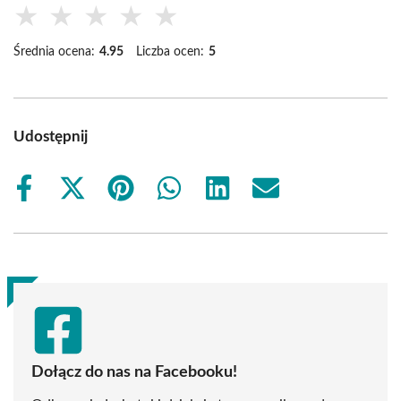
★
★
★
★
★
Średnia ocena:
4.95
Liczba ocen:
5
Udostępnij
Share
Share
Share
Share
Share
Share
on
on
on
on
on
on
Facebook
X
Pinterest
WhatsApp
LinkedIn
Email
(Twitter)
Dołącz do nas na Facebooku!