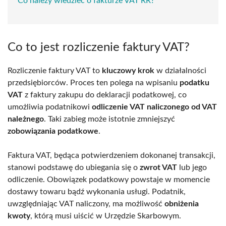
Co należy wiedzieć o fakturze VAT RR?
Co to jest rozliczenie faktury VAT?
Rozliczenie faktury VAT to
kluczowy krok
w działalności
przedsiębiorców. Proces ten polega na wpisaniu
podatku
VAT
z faktury zakupu do deklaracji podatkowej, co
umożliwia podatnikowi
odliczenie VAT naliczonego od VAT
należnego
. Taki zabieg może istotnie zmniejszyć
zobowiązania podatkowe
.
Faktura VAT, będąca potwierdzeniem dokonanej transakcji,
stanowi podstawę do ubiegania się o
zwrot VAT
lub jego
odliczenie. Obowiązek podatkowy powstaje w momencie
dostawy towaru bądź wykonania usługi. Podatnik,
uwzględniając VAT naliczony, ma możliwość
obniżenia
kwoty
, którą musi uiścić w Urzędzie Skarbowym.