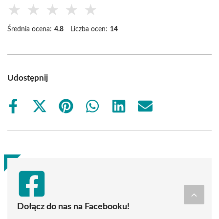
★
★
★
★
★
Średnia ocena:
4.8
Liczba ocen:
14
Udostępnij
Share
Share
Share
Share
Share
Share
on
on
on
on
on
on
Facebook
X
Pinterest
WhatsApp
LinkedIn
Email
(Twitter)
Dołącz do nas na Facebooku!