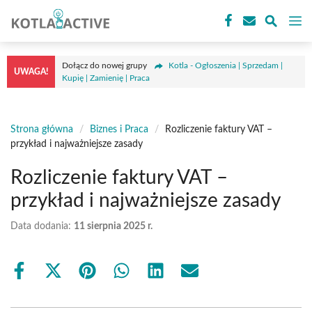
Przejdź
M
do
treści
Dołącz do nowej grupy
Kotla - Ogłoszenia | Sprzedam |
UWAGA!
Kupię | Zamienię | Praca
Strona główna
/
Biznes i Praca
/
Rozliczenie faktury VAT –
przykład i najważniejsze zasady
Rozliczenie faktury VAT –
przykład i najważniejsze zasady
Data dodania:
11 sierpnia 2025 r.
Share
Share
Share
Share
Share
Share
on
on
on
on
on
on
Facebook
X
Pinterest
WhatsApp
LinkedIn
Email
(Twitter)