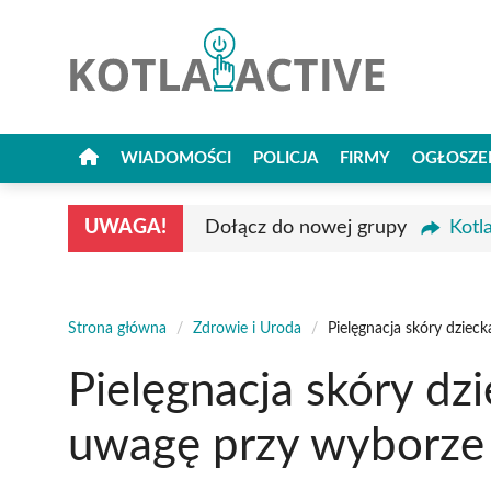
Przejdź
do
treści
WIADOMOŚCI
POLICJA
FIRMY
OGŁOSZE
UWAGA!
Dołącz do nowej grupy
Kotl
Strona główna
/
Zdrowie i Uroda
/
Pielęgnacja skóry dzie
Pielęgnacja skóry dz
uwagę przy wyborze