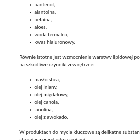
pantenol,
alantoina,
betaina,
aloes,
woda termalna,
kwas hialuronowy.
Równie istotne jest wzmocnienie warstwy lipidowej pop
na szkodliwe czynniki zewnętrzne:
masło shea,
olej lniany,
olej migdałowy,
olej canola,
lanolina,
olej z awokado.
W produktach do mycia kluczowe są delikatne substancje
chroniący przed odparzeniami.