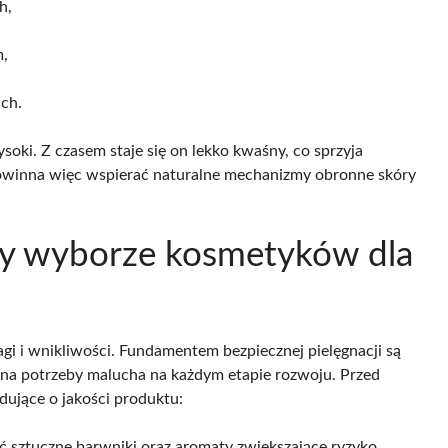
h,
m,
ach.
oki. Z czasem staje się on lekko kwaśny, co sprzyja
 powinna więc wspierać naturalne mechanizmy obronne skóry
zy wyborze kosmetyków dla
i i wnikliwości. Fundamentem bezpiecznej pielęgnacji są
ją na potrzeby malucha na każdym etapie rozwoju. Przed
ujące o jakości produktu:
ć sztuczne barwniki oraz aromaty zwiększające ryzyko