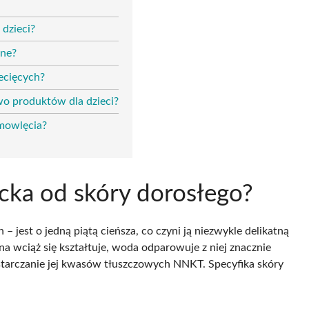
dzieci?
zne?
ecięcych?
two produktów dla dzieci?
emowlęcia?
ecka od skóry dorosłego?
 jest o jedną piątą cieńsza, co czyni ją niezwykle delikatną
na wciąż się kształtuje, woda odparowuje z niej znacznie
ostarczanie jej kwasów tłuszczowych NNKT. Specyfika skóry