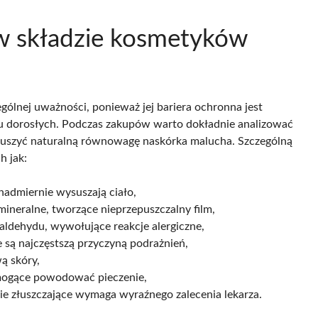
 w składzie kosmetyków
gólnej uważności, ponieważ jej bariera ochronna jest
ż u dorosłych. Podczas zakupów warto dokładnie analizować
aruszyć naturalną równowagę naskórka malucha. Szczególną
h jak:
 nadmiernie wysuszają ciało,
mineralne, tworzące nieprzepuszczalny film,
ldehydu, wywołujące reakcje alergiczne,
 są najczęstszą przyczyną podrażnień,
ą skóry,
 mogące powodować pieczenie,
anie złuszczające wymaga wyraźnego zalecenia lekarza.