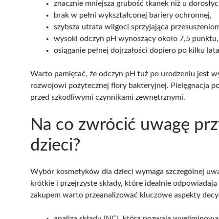
znacznie mniejsza grubość tkanek niż u dorosłyc
brak w pełni wykształconej bariery ochronnej,
szybsza utrata wilgoci sprzyjająca przesuszenio
wysoki odczyn pH wynoszący około 7,5 punktu,
osiąganie pełnej dojrzałości dopiero po kilku lat
Warto pamiętać, że odczyn pH tuż po urodzeniu jest wys
rozwojowi pożytecznej flory bakteryjnej. Pielęgnacja
przed szkodliwymi czynnikami zewnętrznymi.
Na co zwrócić uwagę pr
dzieci?
Wybór kosmetyków dla dzieci wymaga szczególnej uwag
krótkie i przejrzyste składy, które idealnie odpowiada
zakupem warto przeanalizować kluczowe aspekty decyd
analiza składu INCI, która pozwala wyeliminowa