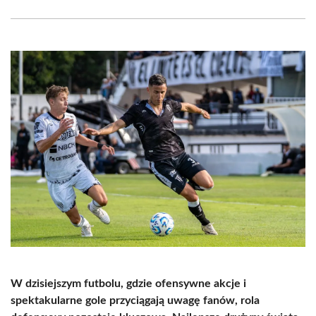
Facebook
X
Pinterest
WhatsApp
LinkedIn
Email
(Twitter)
W dzisiejszym futbolu, gdzie ofensywne akcje i
spektakularne gole przyciągają uwagę fanów, rola