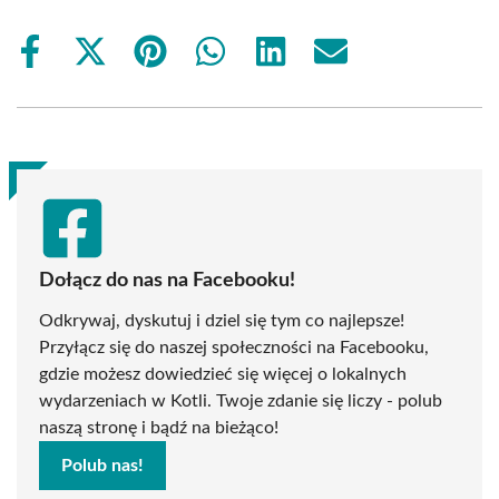
Share
Share
Share
Share
Share
Share
on
on
on
on
on
on
Facebook
X
Pinterest
WhatsApp
LinkedIn
Email
(Twitter)
Dołącz do nas na Facebooku!
Odkrywaj, dyskutuj i dziel się tym co najlepsze!
Przyłącz się do naszej społeczności na Facebooku,
gdzie możesz dowiedzieć się więcej o lokalnych
wydarzeniach w Kotli. Twoje zdanie się liczy - polub
naszą stronę i bądź na bieżąco!
Polub nas!