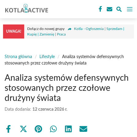
Przejdź
M
do
treści
Dołącz do nowej grupy
Kotla - Ogłoszenia | Sprzedam |
UWAGA!
Kupię | Zamienię | Praca
Strona główna
/
Lifestyle
/
Analiza systemów defensywnych
stosowanych przez czołowe drużyny świata
Analiza systemów defensywnych
stosowanych przez czołowe
drużyny świata
Data dodania:
12 czerwca 2026 r.
Share
Share
Share
Share
Share
Share
on
on
on
on
on
on