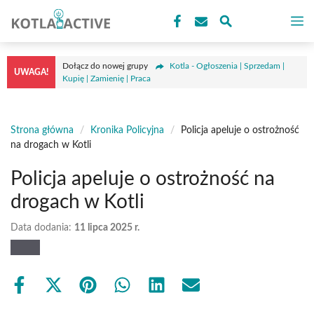
Przejdź
M
do
treści
Dołącz do nowej grupy
Kotla - Ogłoszenia | Sprzedam |
UWAGA!
Kupię | Zamienię | Praca
Strona główna
/
Kronika Policyjna
/
Policja apeluje o ostrożność
na drogach w Kotli
Policja apeluje o ostrożność na
drogach w Kotli
Data dodania:
11 lipca 2025 r.
Share
Share
Share
Share
Share
Share
on
on
on
on
on
on
Facebook
X
Pinterest
WhatsApp
LinkedIn
Email