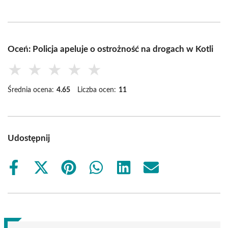
Oceń: Policja apeluje o ostrożność na drogach w Kotli
★
★
★
★
★
Średnia ocena:
4.65
Liczba ocen:
11
Udostępnij
Share
Share
Share
Share
Share
Share
on
on
on
on
on
on
Facebook
X
Pinterest
WhatsApp
LinkedIn
Email
(Twitter)