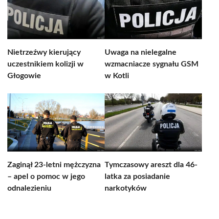
Nietrzeźwy kierujący
Uwaga na nielegalne
uczestnikiem kolizji w
wzmacniacze sygnału GSM
Głogowie
w Kotli
Zaginął 23-letni mężczyzna
Tymczasowy areszt dla 46-
– apel o pomoc w jego
latka za posiadanie
odnalezieniu
narkotyków