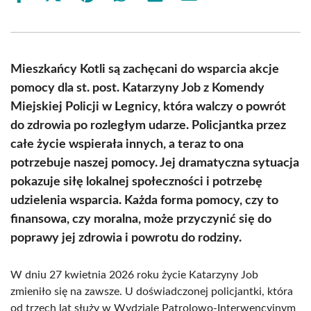
on
on
on
on
on
on
Facebook
X
Pinterest
WhatsApp
LinkedIn
Email
(Twitter)
Mieszkańcy Kotli są zachęcani do wsparcia akcje
pomocy dla st. post. Katarzyny Job z Komendy
Miejskiej Policji w Legnicy, która walczy o powrót
do zdrowia po rozległym udarze. Policjantka przez
całe życie wspierała innych, a teraz to ona
potrzebuje naszej pomocy. Jej dramatyczna sytuacja
pokazuje siłę lokalnej społeczności i potrzebę
udzielenia wsparcia. Każda forma pomocy, czy to
finansowa, czy moralna, może przyczynić się do
poprawy jej zdrowia i powrotu do rodziny.
W dniu 27 kwietnia 2026 roku życie Katarzyny Job
zmieniło się na zawsze. U doświadczonej policjantki, która
od trzech lat służy w Wydziale Patrolowo-Interwencyjnym