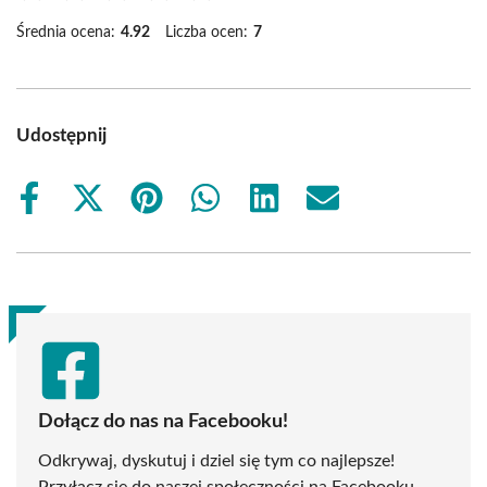
Średnia ocena:
4.92
Liczba ocen:
7
Udostępnij
Share
Share
Share
Share
Share
Share
on
on
on
on
on
on
Facebook
X
Pinterest
WhatsApp
LinkedIn
Email
(Twitter)
Dołącz do nas na Facebooku!
Odkrywaj, dyskutuj i dziel się tym co najlepsze!