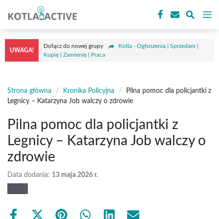
Przejdź
M
do
treści
Dołącz do nowej grupy
Kotla - Ogłoszenia | Sprzedam |
UWAGA!
Kupię | Zamienię | Praca
Strona główna
/
Kronika Policyjna
/
Pilna pomoc dla policjantki z
Legnicy – Katarzyna Job walczy o zdrowie
Pilna pomoc dla policjantki z
Legnicy – Katarzyna Job walczy o
zdrowie
Data dodania:
13 maja 2026 r.
Share
Share
Share
Share
Share
Share