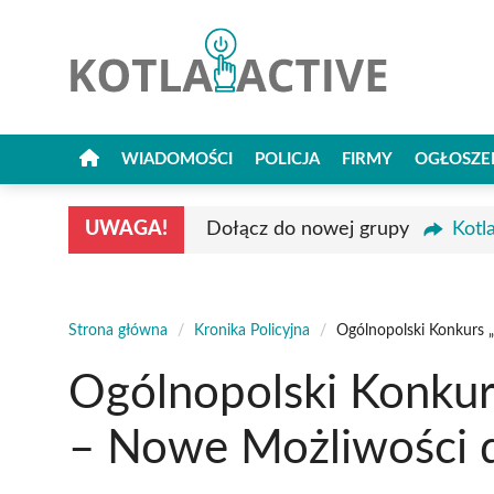
Przejdź
do
treści
WIADOMOŚCI
POLICJA
FIRMY
OGŁOSZE
UWAGA!
Dołącz do nowej grupy
Kotl
Strona główna
/
Kronika Policyjna
/
Ogólnopolski Konkurs 
Ogólnopolski Konkur
– Nowe Możliwości 