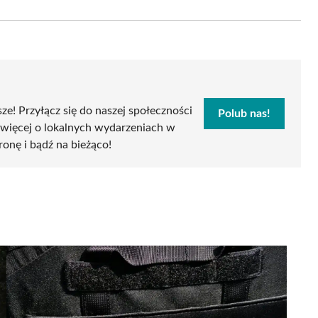
on
Email
sze! Przyłącz się do naszej społeczności
Polub nas!
 więcej o lokalnych wydarzeniach w
tronę i bądź na bieżąco!