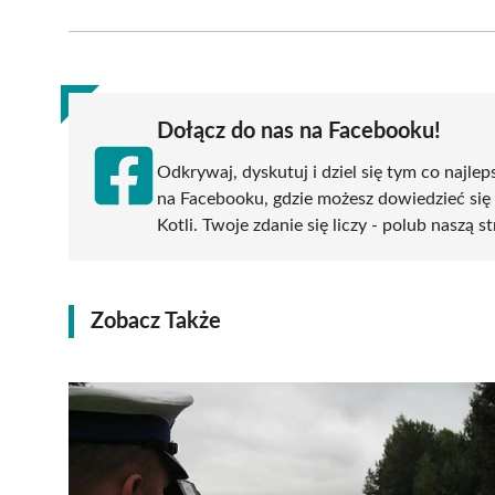
on
on
on
on
on
Facebook
X
Pinterest
WhatsApp
LinkedIn
(Twitter)
Dołącz do nas na Facebooku!
Odkrywaj, dyskutuj i dziel się tym co najlep
na Facebooku, gdzie możesz dowiedzieć się
Kotli. Twoje zdanie się liczy - polub naszą s
Zobacz Także