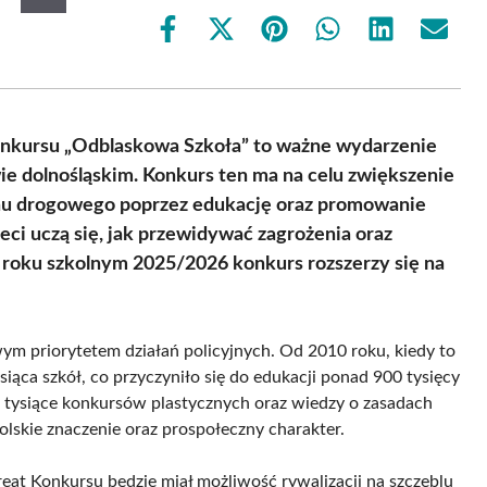
Share
Share
Share
Share
Share
Share
on
on
on
on
on
on
Facebook
X
Pinterest
WhatsApp
LinkedIn
Email
(Twitter)
onkursu „Odblaskowa Szkoła” to ważne wydarzenie
 dolnośląskim. Konkurs ten ma na celu zwiększenie
hu drogowego poprzez edukację oraz promowanie
ieci uczą się, jak przewidywać zagrożenia oraz
roku szkolnym 2025/2026 konkurs rozszerzy się na
m priorytetem działań policyjnych. Od 2010 roku, kiedy to
siąca szkół, co przyczyniło się do edukacji ponad 900 tysięcy
tysiące konkursów plastycznych oraz wiedzy o zasadach
lskie znaczenie oraz prospołeczny charakter.
at Konkursu będzie miał możliwość rywalizacji na szczeblu