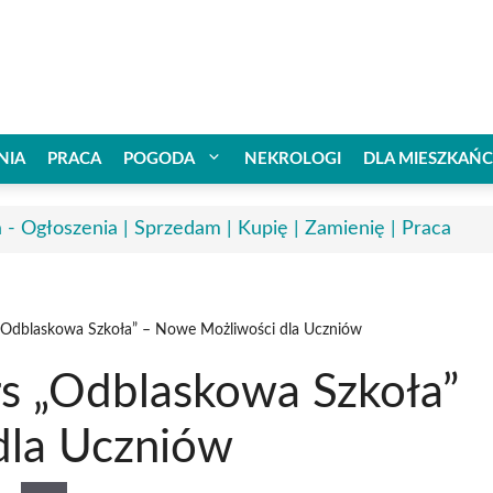
NIA
PRACA
POGODA
NEKROLOGI
DLA MIESZKAŃ
a - Ogłoszenia | Sprzedam | Kupię | Zamienię | Praca
„Odblaskowa Szkoła” – Nowe Możliwości dla Uczniów
s „Odblaskowa Szkoła”
dla Uczniów