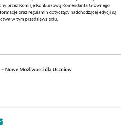
eniony przez Komisję Konkursową Komendanta Głównego
informacje oraz regulamin dotyczący nadchodzącej edycji są
ictwa w tym przedsięwzięciu.
 – Nowe Możliwości dla Uczniów
Share