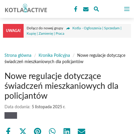
Przejdź
M
do
treści
Dołącz do nowej grupy
Kotla - Ogłoszenia | Sprzedam |
UWAGA!
Kupię | Zamienię | Praca
Strona główna
/
Kronika Policyjna
/
Nowe regulacje dotyczące
świadczeń mieszkaniowych dla policjantów
Nowe regulacje dotyczące
świadczeń mieszkaniowych dla
policjantów
Data dodania:
5 listopada 2025 r.
Share
Share
Share
Share
Share
Share