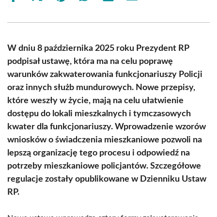
on
on
on
on
on
on
Facebook
X
Pinterest
WhatsApp
LinkedIn
Email
(Twitter)
W dniu 8 października 2025 roku Prezydent RP
podpisał ustawę, która ma na celu poprawę
warunków zakwaterowania funkcjonariuszy Policji
oraz innych służb mundurowych. Nowe przepisy,
które weszły w życie, mają na celu ułatwienie
dostępu do lokali mieszkalnych i tymczasowych
kwater dla funkcjonariuszy. Wprowadzenie wzorów
wniosków o świadczenia mieszkaniowe pozwoli na
lepszą organizację tego procesu i odpowiedź na
potrzeby mieszkaniowe policjantów. Szczegółowe
regulacje zostały opublikowane w Dzienniku Ustaw
RP.