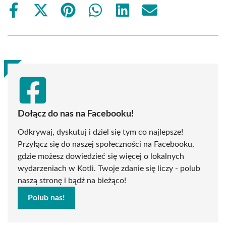
Share
Share
Share
Share
Share
Share
on
on
on
on
on
on
Facebook
X
Pinterest
WhatsApp
LinkedIn
Email
(Twitter)
Dołącz do nas na Facebooku!
Odkrywaj, dyskutuj i dziel się tym co najlepsze!
Przyłącz się do naszej społeczności na Facebooku,
gdzie możesz dowiedzieć się więcej o lokalnych
wydarzeniach w Kotli. Twoje zdanie się liczy - polub
naszą stronę i bądź na bieżąco!
Polub nas!