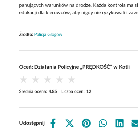
panujących warunków na drodze. Każda kontrola ma słu
edukacji dla kierowców, aby nigdy nie ryzykowali i zaw
Źródło:
Policja Głogów
Oceń: Działania Policyjne „PRĘDKOŚĆ” w Kotli
★
★
★
★
★
Średnia ocena:
4.85
Liczba ocen:
12
Udostępnij
Share
Share
Share
Share
Share
on
on
on
on
on
Facebook
X
Pinterest
WhatsApp
LinkedIn