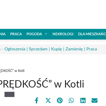
NIA
PRACA
POGODA
NEKROLOGI
DLA MIESZKAŃ
a - Ogłoszenia | Sprzedam | Kupię | Zamienię | Praca
RĘDKOŚĆ” w Kotli
 „PRĘDKOŚĆ” w Kotli
Share
Share
Share
Share
Share
Share
on
on
on
on
on
on