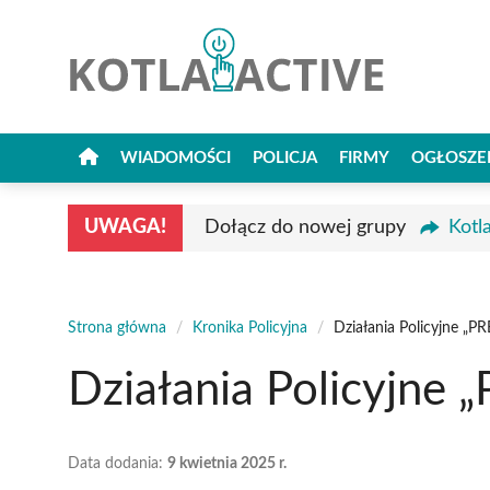
Przejdź
do
treści
WIADOMOŚCI
POLICJA
FIRMY
OGŁOSZE
UWAGA!
Dołącz do nowej grupy
Kotl
Strona główna
/
Kronika Policyjna
/
Działania Policyjne „P
Działania Policyjne
Data dodania:
9 kwietnia 2025 r.