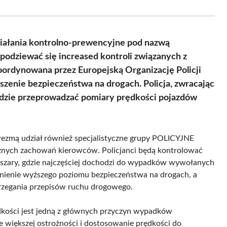
Facebook
X
Pinterest
WhatsApp
LinkedIn
Email
(Twitter)
ziałania kontrolno-prewencyjne pod nazwą
odziewać się increased kontroli związanych z
oordynowana przez Europejską Organizację Policji
nie bezpieczeństwa na drogach. Policja, zwracając
ędzie przeprowadzać pomiary prędkości pojazdów
 wezmą udział również specjalistyczne grupy POLICYJNE
ecznych zachowań kierowców. Policjanci będą kontrolować
szary, gdzie najczęściej dochodzi do wypadków wywołanych
wnienie wyższego poziomu bezpieczeństwa na drogach, a
rzegania przepisów ruchu drogowego.
ędkości jest jedną z głównych przyczyn wypadków
 większej ostrożności i dostosowanie prędkości do