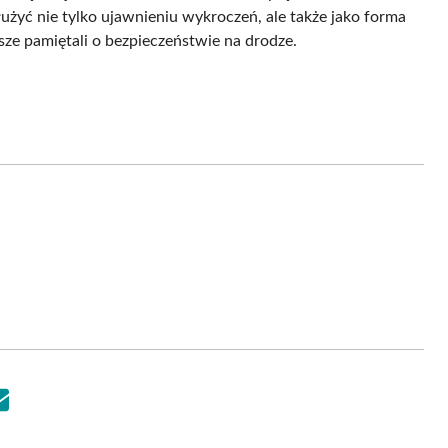
żyć nie tylko ujawnieniu wykroczeń, ale także jako forma
sze pamiętali o bezpieczeństwie na drodze.
Share
on
Email