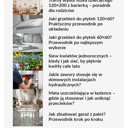
Trafny wybór łóżka dziecięcego
120×200 z barierką – poradnik
dla rodziców
Jaki grzebień do płytek 120×60?
Praktyczny przewodnik po
układaniu
Jaki grzebień do płytek 60×60?
Przewodnik po najlepszym
wyborze
Siew kwiatów jednorocznych –
kiedy i jak siać, by pięknie
kwitły całe lato
Jakie zawory stosuje się w
domowych instalacjach
hydraulicznych?
Mata uszczelniająca w łazience –
gdzie ją stosować i jak uniknąć
przecieków?
Jak zbudować garaż z palet?
Przewodnik krok po kroku