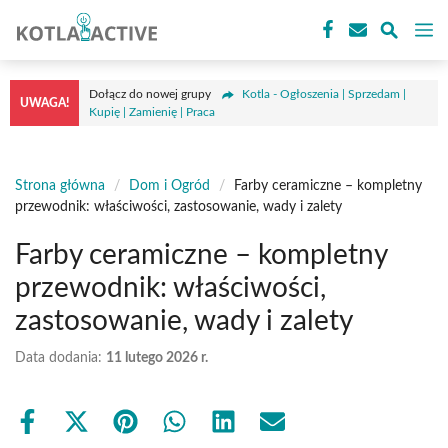
Przejdź
M
do
treści
Dołącz do nowej grupy
Kotla - Ogłoszenia | Sprzedam |
UWAGA!
Kupię | Zamienię | Praca
Strona główna
/
Dom i Ogród
/
Farby ceramiczne – kompletny
przewodnik: właściwości, zastosowanie, wady i zalety
Farby ceramiczne – kompletny
przewodnik: właściwości,
zastosowanie, wady i zalety
Data dodania:
11 lutego 2026 r.
Share
Share
Share
Share
Share
Share
on
on
on
on
on
on