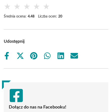
★
★
★
★
★
Średnia ocena:
4.48
Liczba ocen:
20
Udostępnij
Share
Share
Share
Share
Share
Share
on
on
on
on
on
on
Facebook
X
Pinterest
WhatsApp
LinkedIn
Email
(Twitter)
Dołącz do nas na Facebooku!