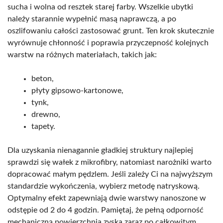
sucha i wolna od resztek starej farby. Wszelkie ubytki
należy starannie wypełnić masą naprawczą, a po
oszlifowaniu całości zastosować grunt. Ten krok skutecznie
wyrównuje chłonność i poprawia przyczepność kolejnych
warstw na różnych materiałach, takich jak:
beton,
płyty gipsowo-kartonowe,
tynk,
drewno,
tapety.
Dla uzyskania nienagannie gładkiej struktury najlepiej
sprawdzi się wałek z mikrofibry, natomiast narożniki warto
dopracować małym pędzlem. Jeśli zależy Ci na najwyższym
standardzie wykończenia, wybierz metodę natryskową.
Optymalny efekt zapewniają dwie warstwy nanoszone w
odstępie od 2 do 4 godzin. Pamiętaj, że pełną odporność
mechaniczną powierzchnia zyska zaraz po całkowitym