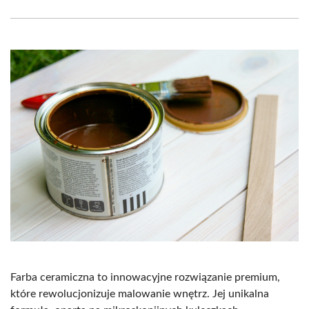
Facebook
X
Pinterest
WhatsApp
LinkedIn
Email
(Twitter)
Farba ceramiczna to innowacyjne rozwiązanie premium,
które rewolucjonizuje malowanie wnętrz. Jej unikalna